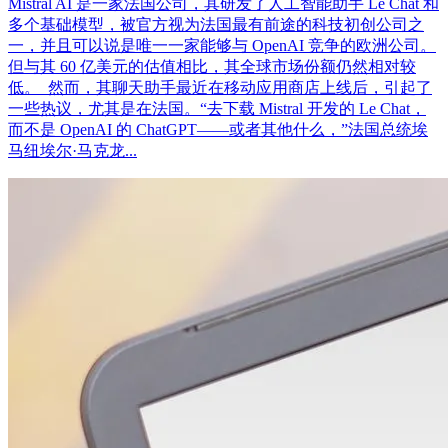
Mistral AI 是一家法国公司，其研发了人工智能助手 Le Chat 和
多个基础模型，被官方视为法国最有前途的科技初创公司之
一，并且可以说是唯一一家能够与 OpenAI 竞争的欧洲公司。
但与其 60 亿美元的估值相比，其全球市场份额仍然相对较
低。 然而，其聊天助手最近在移动应用商店上线后，引起了
一些热议，尤其是在法国。“去下载 Mistral 开发的 Le Chat，
而不是 OpenAI 的 ChatGPT——或者其他什么，”法国总统埃
马纽埃尔·马克龙...