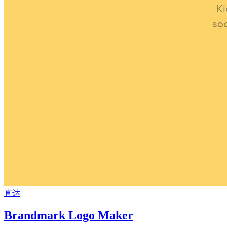
直达
Brandmark Logo Maker