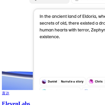
直达
ElevenLabs