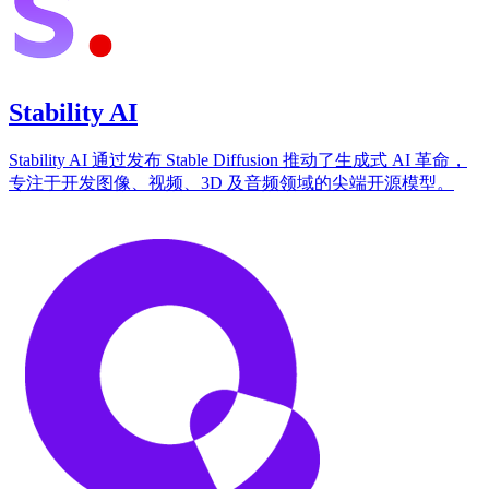
Stability AI
Stability AI 通过发布 Stable Diffusion 推动了生成式 AI 革命，
专注于开发图像、视频、3D 及音频领域的尖端开源模型。