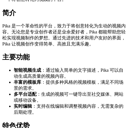
简介
Pika 是一个革命性的平台，致力于将创意转化为生动的视频内
容。无论您是专业创作者还是业余爱好者，Pika 都能帮助您轻
松实现视频制作的梦想。通过先进的技术和用户友好的界面，
Pika 让视频创作变得简单、高效且充满乐趣。
主要功能
智能视频生成
：通过输入简单的文字描述，Pika 可以自
动生成高质量的视频内容。
丰富的模板库
：提供多种风格的视频模板，满足不同场
景的需求。
多平台适配
：生成的视频可一键导出至社交媒体、网站
或移动设备。
实时编辑
：支持在线编辑和调整视频内容，无需复杂的
后期处理。
特色优势