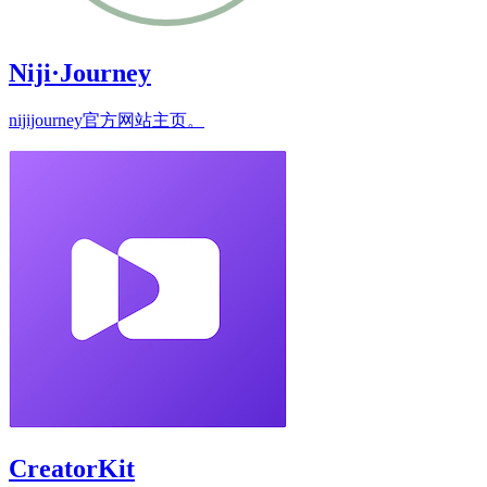
Niji·Journey
nijijourney官方网站主页。
CreatorKit