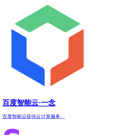
百度智能云·一念
百度智能云提供云计算服务。