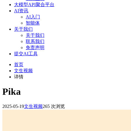
大模型API聚合平台
AI资讯
AI入门
智能体
关于我们
关于我们
联系我们
免责声明
提交AI工具
首页
文生视频
详情
Pika
2025-05-19
文生视频
265 次浏览