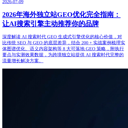
2026-07-09
2026年海外独立站GEO优化完全指南：
让AI搜索引擎主动推荐你的品牌
深度解读 AI 搜索时代 GEO 生成式引擎优化的核心价值，对
比传统 SEO 与 GEO 的底层差异，结合 200 + 实战案例梳理实
体图谱优化、语义内容架构等 8 大可落地 GEO 策略，附执行
要点与实测效果数据，为跨境独立站提供 AI 搜索时代完整的
流量增长解决方案。