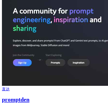
直达
promptden